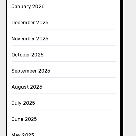
January 2026
December 2025
November 2025
October 2025
September 2025
August 2025
July 2025
June 2025
May 2025