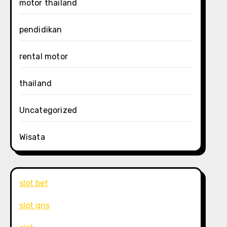
motor thailand
pendidikan
rental motor
thailand
Uncategorized
Wisata
slot bet
slot qris