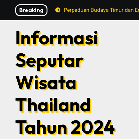
Skip
Breaking
Tebing Kapur
Perpaduan Budaya Timur dan Eropa: Keu
to
content
Informasi
Seputar
Wisata
Thailand
Tahun 2024