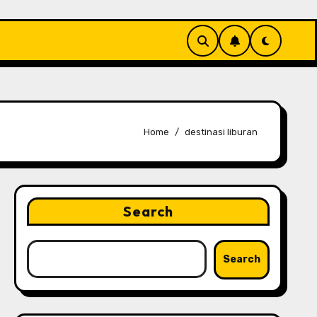
Home
destinasi liburan
Search
Search