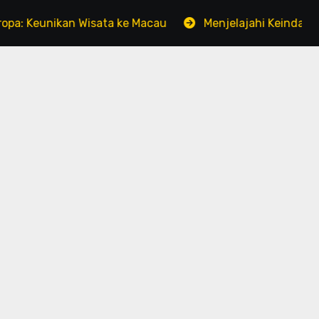
nikan Wisata ke Macau
Menjelajahi Keindahan Tersem