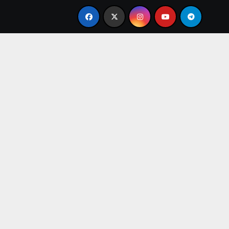
bunyi di Pai yang Tenang dan Alami
Situasi Terbaru 