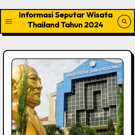
Skip
to
Informasi Seputar Wisata
content
Thailand Tahun 2024