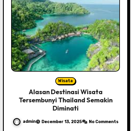
Wisata
Alasan Destinasi Wisata
Tersembunyi Thailand Semakin
Diminati
admin
December 13, 2025
No Comments