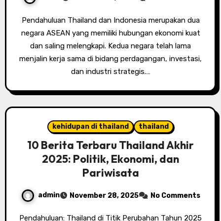
Pendahuluan Thailand dan Indonesia merupakan dua
negara ASEAN yang memiliki hubungan ekonomi kuat
dan saling melengkapi. Kedua negara telah lama
menjalin kerja sama di bidang perdagangan, investasi,
dan industri strategis.…
kehidupan di thailand
thailand
10 Berita Terbaru Thailand Akhir
2025: Politik, Ekonomi, dan
Pariwisata
admin
November 28, 2025
No Comments
Pendahuluan: Thailand di Titik Perubahan Tahun 2025