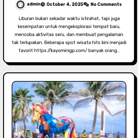
admin
October 4, 2025
No Comments
Liburan bukan sekadar waktu istirahat, tapi juga
kesempatan untuk mengeksplorasi tempat baru,
mencoba aktivitas seru, dan membuat pengalaman
tak terlupakan. Beberapa spot wisata hits kini menjadi
favorit https://kayominigp.com/ banyak orang…