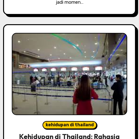
jadi momen…
kehidupan di thailand
Kehidupan di Thailand: Rahasia