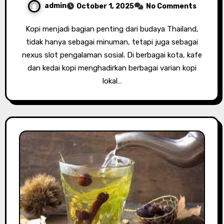
admin
October 1, 2025
No Comments
Kopi menjadi bagian penting dari budaya Thailand,
tidak hanya sebagai minuman, tetapi juga sebagai
nexus slot pengalaman sosial. Di berbagai kota, kafe
dan kedai kopi menghadirkan berbagai varian kopi
lokal…