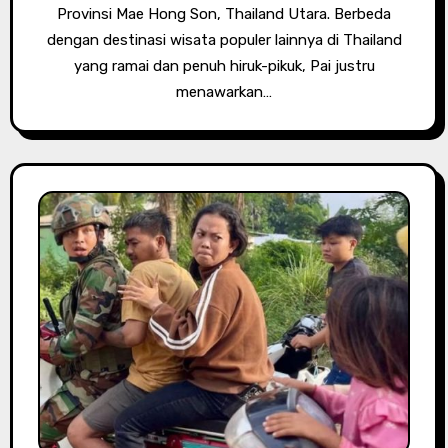
Provinsi Mae Hong Son, Thailand Utara. Berbeda
dengan destinasi wisata populer lainnya di Thailand
yang ramai dan penuh hiruk-pikuk, Pai justru
menawarkan…