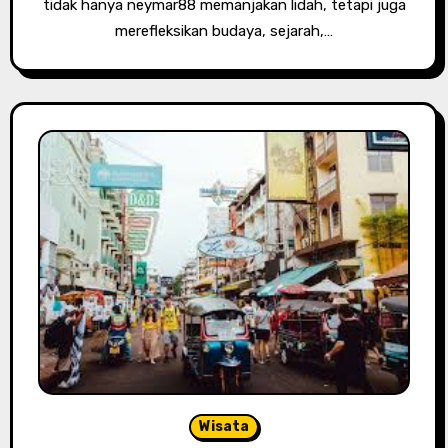
tidak hanya neymar88 memanjakan lidah, tetapi juga
merefleksikan budaya, sejarah,…
Wisata