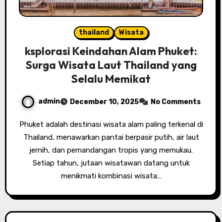
thailand
Wisata
ksplorasi Keindahan Alam Phuket:
Surga Wisata Laut Thailand yang
Selalu Memikat
admin
December 10, 2025
No Comments
Phuket adalah destinasi wisata alam paling terkenal di
Thailand, menawarkan pantai berpasir putih, air laut
jernih, dan pemandangan tropis yang memukau.
Setiap tahun, jutaan wisatawan datang untuk
menikmati kombinasi wisata…