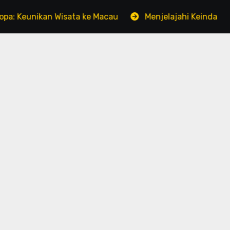
kan Wisata ke Macau
Menjelajahi Keindahan Tersembu