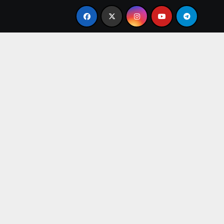
nyi di Pai yang Tenang dan Alami
Situasi Terbaru Di