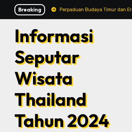
Skip
Breaking
bing Kapur
Perpaduan Budaya Timur dan Eropa: Keuni
to
content
Informasi
Seputar
Wisata
Thailand
Tahun 2024