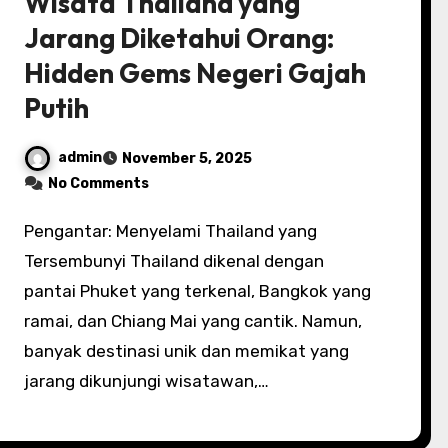
Wisata Thailand yang
Jarang Diketahui Orang:
Hidden Gems Negeri Gajah
Putih
admin
November 5, 2025
No Comments
Pengantar: Menyelami Thailand yang
Tersembunyi Thailand dikenal dengan
pantai Phuket yang terkenal, Bangkok yang
ramai, dan Chiang Mai yang cantik. Namun,
banyak destinasi unik dan memikat yang
jarang dikunjungi wisatawan,…