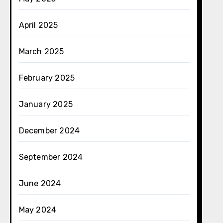
April 2025
March 2025
February 2025
January 2025
December 2024
September 2024
June 2024
May 2024