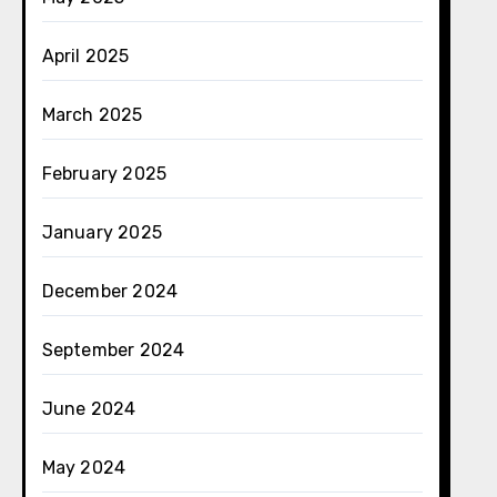
April 2025
March 2025
February 2025
January 2025
December 2024
September 2024
June 2024
May 2024