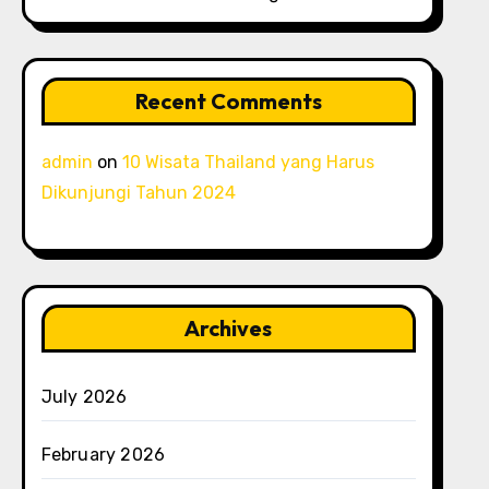
Recent Comments
admin
on
10 Wisata Thailand yang Harus
Dikunjungi Tahun 2024
Archives
July 2026
February 2026