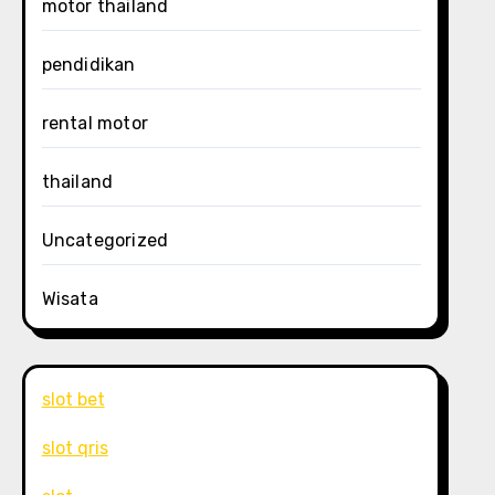
motor thailand
pendidikan
rental motor
thailand
Uncategorized
Wisata
slot bet
slot qris