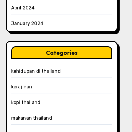
April 2024
January 2024
Categories
kehidupan di thailand
kerajinan
kopi thailand
makanan thailand