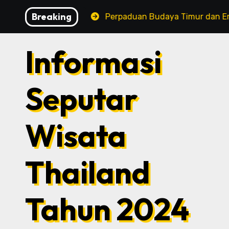
Skip
Breaking
Tebing Kapur
Perpaduan Budaya Timur dan Eropa: Keu
to
content
Informasi
Seputar
Wisata
Thailand
Tahun 2024