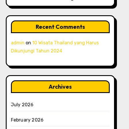
Recent Comments
admin
on
10 Wisata Thailand yang Harus
Dikunjungi Tahun 2024
Archives
July 2026
February 2026