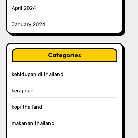
April 2024
January 2024
Categories
kehidupan di thailand
kerajinan
kopi thailand
makanan thailand