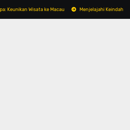
kan Wisata ke Macau
Menjelajahi Keindahan Tersembu