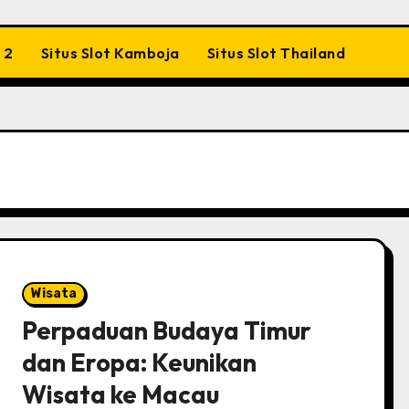
 2
Situs Slot Kamboja
Situs Slot Thailand
Wisata
Perpaduan Budaya Timur
dan Eropa: Keunikan
Wisata ke Macau