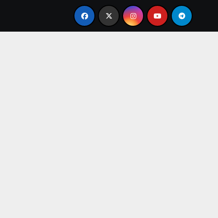
aduan Budaya Timur dan Eropa: Keunikan Wisata ke Macau