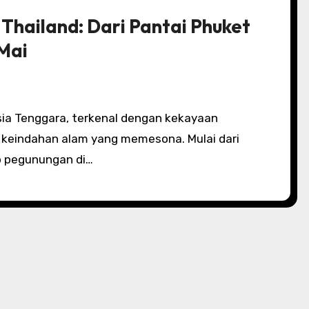
Thailand: Dari Pantai Phuket
Mai
keindahan alam yang memesona. Mulai dari
ap pegunungan di…