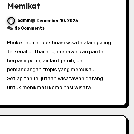
Memikat
admin
December 10, 2025
No Comments
Phuket adalah destinasi wisata alam paling
terkenal di Thailand, menawarkan pantai
berpasir putih, air laut jernih, dan
pemandangan tropis yang memukau.
Setiap tahun, jutaan wisatawan datang
untuk menikmati kombinasi wisata…