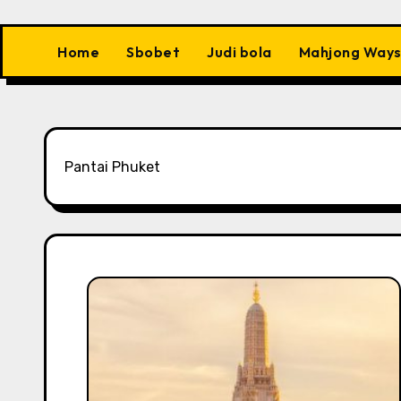
Home
Sbobet
Judi bola
Mahjong Ways
Pantai Phuket