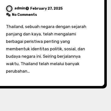
admin
February 27, 2025
No Comments
Thailand, sebuah negara dengan sejarah
panjang dan kaya, telah mengalami
berbagai peristiwa penting yang
membentuk identitas politik, sosial, dan
budaya negara ini. Seiring berjalannya
waktu, Thailand telah melalui banyak
perubahan…