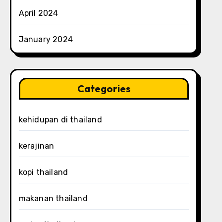
April 2024
January 2024
Categories
kehidupan di thailand
kerajinan
kopi thailand
makanan thailand