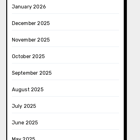
January 2026
December 2025
November 2025
October 2025
September 2025
August 2025
July 2025
June 2025
May 2025