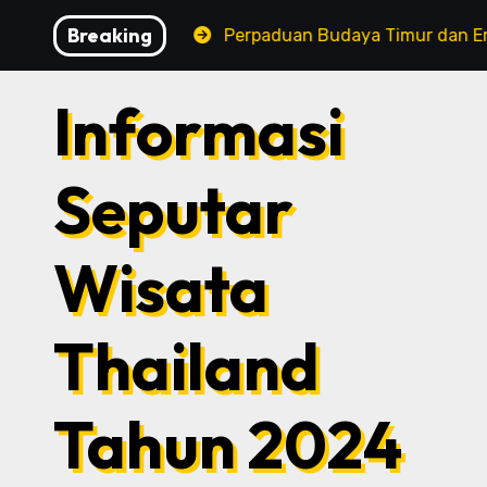
Skip
Breaking
Tebing Kapur
Perpaduan Budaya Timur dan Eropa: Keu
to
content
Informasi
Seputar
Wisata
Thailand
Tahun 2024