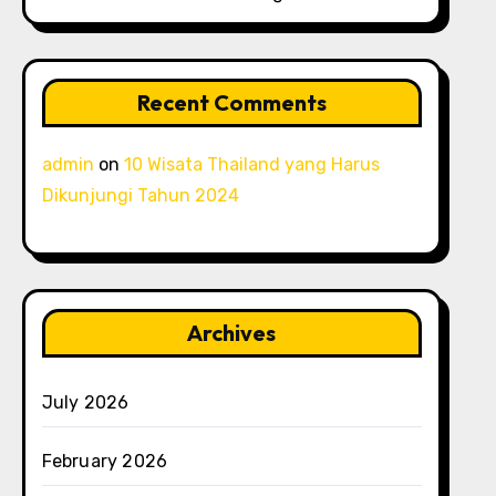
Recent Comments
admin
on
10 Wisata Thailand yang Harus
Dikunjungi Tahun 2024
Archives
July 2026
February 2026