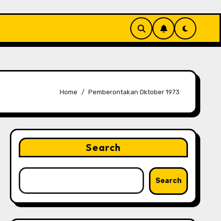
Home
Pemberontakan Oktober 1973
Search
Search