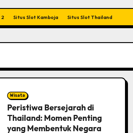
 2
Situs Slot Kamboja
Situs Slot Thailand
Wisata
Peristiwa Bersejarah di
Thailand: Momen Penting
yang Membentuk Negara