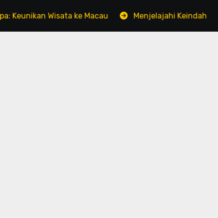
kan Wisata ke Macau
Menjelajahi Keindahan Tersembu