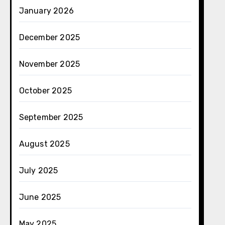
January 2026
December 2025
November 2025
October 2025
September 2025
August 2025
July 2025
June 2025
May 2025