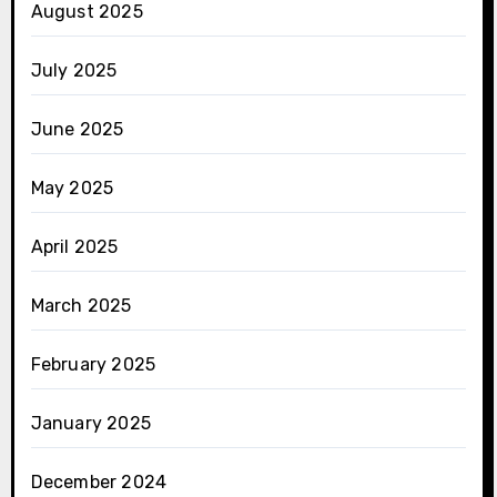
August 2025
July 2025
June 2025
May 2025
April 2025
March 2025
February 2025
January 2025
December 2024