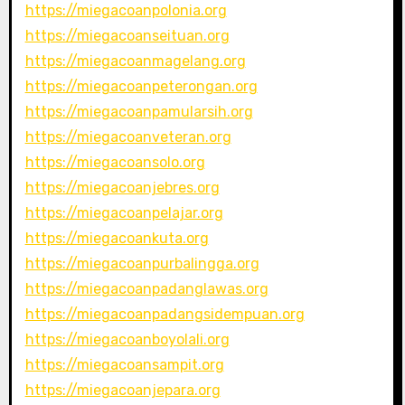
https://miegacoanpolonia.org
https://miegacoanseituan.org
https://miegacoanmagelang.org
https://miegacoanpeterongan.org
https://miegacoanpamularsih.org
https://miegacoanveteran.org
https://miegacoansolo.org
https://miegacoanjebres.org
https://miegacoanpelajar.org
https://miegacoankuta.org
https://miegacoanpurbalingga.org
https://miegacoanpadanglawas.org
https://miegacoanpadangsidempuan.org
https://miegacoanboyolali.org
https://miegacoansampit.org
https://miegacoanjepara.org