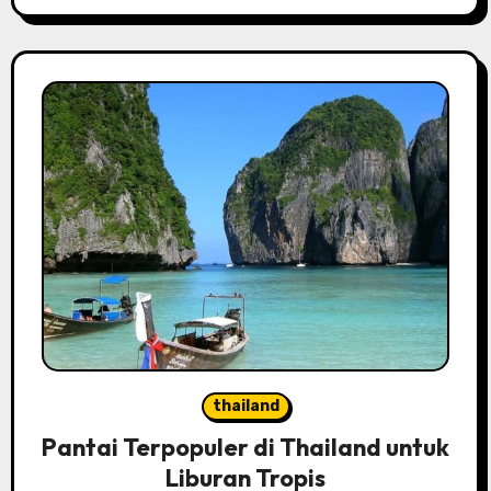
thailand
Pantai Terpopuler di Thailand untuk
Liburan Tropis