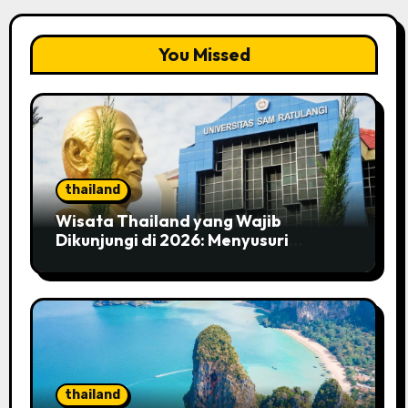
You Missed
thailand
Wisata Thailand yang Wajib
Dikunjungi di 2026: Menyusuri
Kemegahan Bangkok yang Penuh
Pesona
thailand