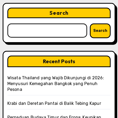
Search
Search
Recent Posts
Wisata Thailand yang Wajib Dikunjungi di 2026:
Menyusuri Kemegahan Bangkok yang Penuh
Pesona
Krabi dan Deretan Pantai di Balik Tebing Kapur
Perpaduan Budaya Timur dan Eropa: Keunikan