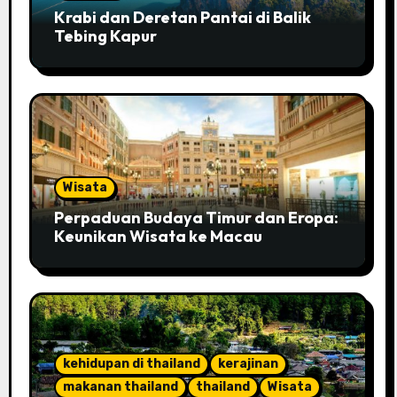
Krabi dan Deretan Pantai di Balik
Tebing Kapur
Wisata
Perpaduan Budaya Timur dan Eropa:
Keunikan Wisata ke Macau
kehidupan di thailand
kerajinan
makanan thailand
thailand
Wisata