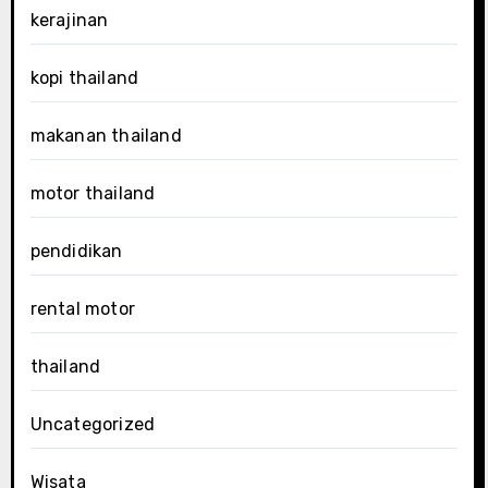
kerajinan
kopi thailand
makanan thailand
motor thailand
pendidikan
rental motor
thailand
Uncategorized
Wisata