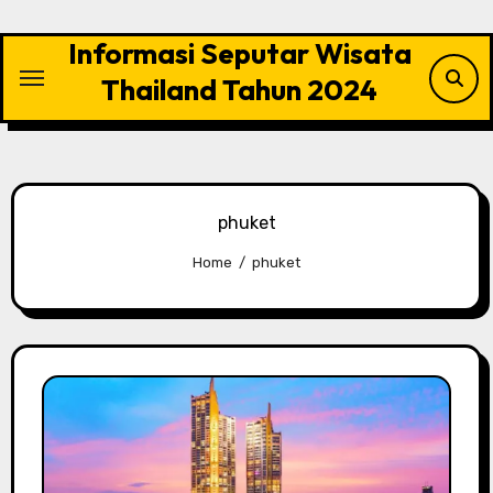
Skip
to
Informasi Seputar Wisata
content
Thailand Tahun 2024
phuket
Home
phuket