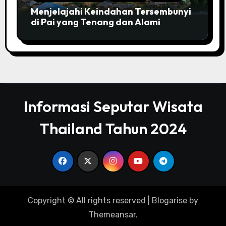
Menjelajahi Keindahan Tersembunyi
di Pai yang Tenang dan Alami
Informasi Seputar Wisata
Thailand Tahun 2024
Copyright © All rights reserved
|
Blogarise
by
Themeansar
.