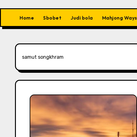
Home
Sbobet
Judi bola
Mahjong Ways
samut songkhram