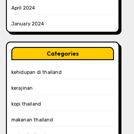
April 2024
January 2024
Categories
kehidupan di thailand
kerajinan
kopi thailand
makanan thailand