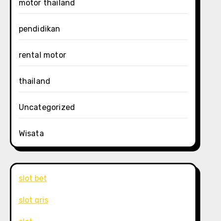
motor thailand
pendidikan
rental motor
thailand
Uncategorized
Wisata
slot bet
slot qris