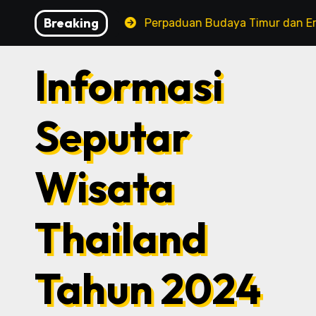
Skip
Breaking
Tebing Kapur
Perpaduan Budaya Timur dan Eropa: Keun
to
content
Informasi
Seputar
Wisata
Thailand
Tahun 2024