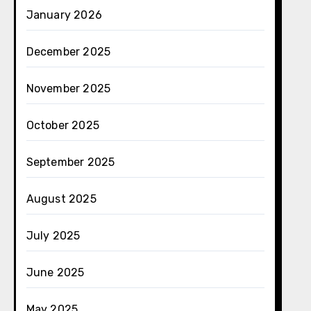
January 2026
December 2025
November 2025
October 2025
September 2025
August 2025
July 2025
June 2025
May 2025