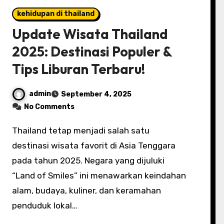
kehidupan di thailand
Update Wisata Thailand
2025: Destinasi Populer &
Tips Liburan Terbaru!
admin
September 4, 2025
No Comments
Thailand tetap menjadi salah satu
destinasi wisata favorit di Asia Tenggara
pada tahun 2025. Negara yang dijuluki
“Land of Smiles” ini menawarkan keindahan
alam, budaya, kuliner, dan keramahan
penduduk lokal…