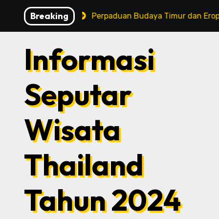
Skip
Breaking
 Kapur
Perpaduan Budaya Timur dan Eropa: Keunikan
to
content
Informasi
Seputar
Wisata
Thailand
Tahun 2024