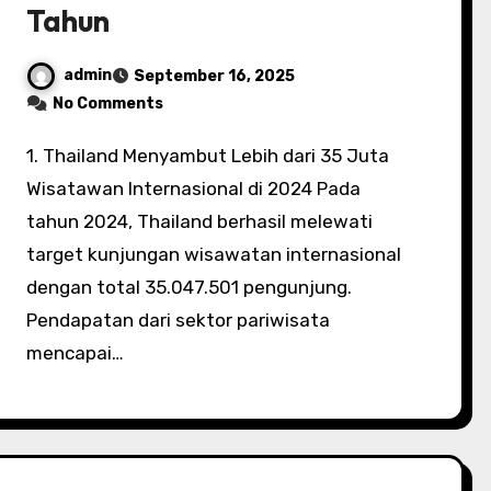
Tahun
admin
September 16, 2025
No Comments
1. Thailand Menyambut Lebih dari 35 Juta
Wisatawan Internasional di 2024 Pada
tahun 2024, Thailand berhasil melewati
target kunjungan wisawatan internasional
dengan total 35.047.501 pengunjung.
Pendapatan dari sektor pariwisata
mencapai…