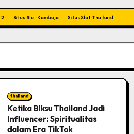
 2
Situs Slot Kamboja
Situs Slot Thailand
thailand
Ketika Biksu Thailand Jadi
Influencer: Spiritualitas
dalam Era TikTok