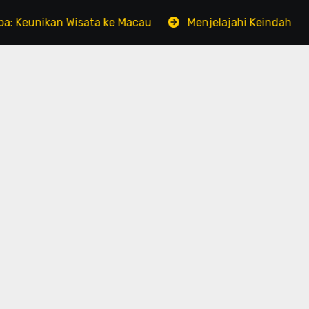
kan Wisata ke Macau
Menjelajahi Keindahan Tersembu