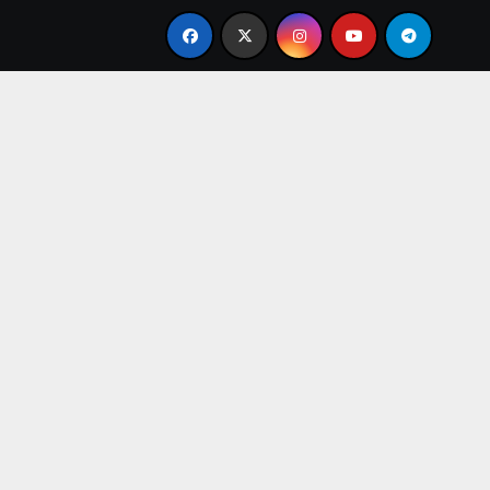
nyi di Pai yang Tenang dan Alami
Situasi Terbaru Di