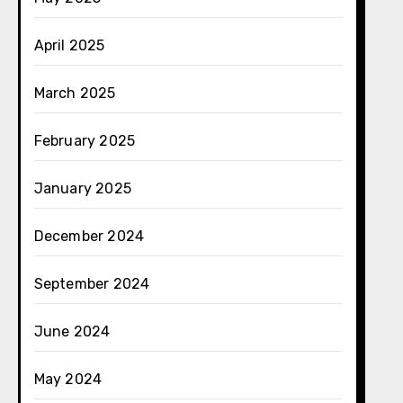
April 2025
March 2025
February 2025
January 2025
December 2024
September 2024
June 2024
May 2024