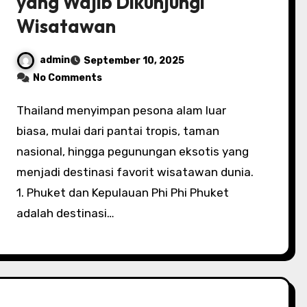
yang Wajib Dikunjungi
Wisatawan
admin
September 10, 2025
No Comments
Thailand menyimpan pesona alam luar
biasa, mulai dari pantai tropis, taman
nasional, hingga pegunungan eksotis yang
menjadi destinasi favorit wisatawan dunia.
1. Phuket dan Kepulauan Phi Phi Phuket
adalah destinasi…