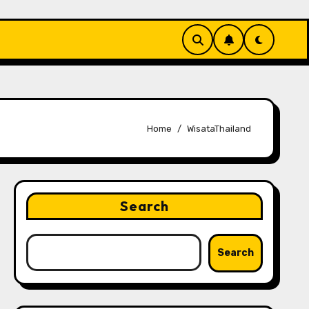
Home
WisataThailand
Search
Search