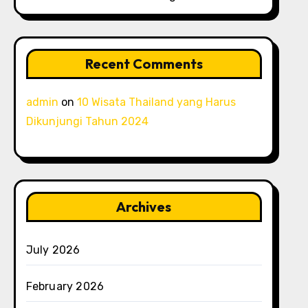
Recent Comments
admin
on
10 Wisata Thailand yang Harus
Dikunjungi Tahun 2024
Archives
July 2026
February 2026