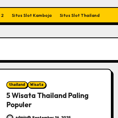
 2
Situs Slot Kamboja
Situs Slot Thailand
thailand
Wisata
5 Wisata Thailand Paling
Populer
admin
September 16, 2025