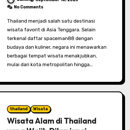
No Comments
Thailand menjadi salah satu destinasi
wisata favorit di Asia Tenggara. Selain
terkenal daftar spaceman88 dengan
budaya dan kuliner, negara ini menawarkan
berbagai tempat wisata menakjubkan,
mulai dari kota metropolitan hingga…
thailand
Wisata
Wisata Alam di Thailand