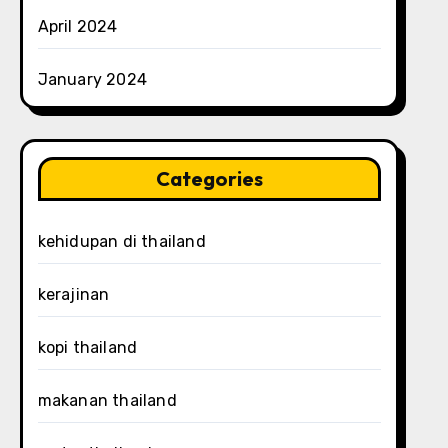
April 2024
January 2024
Categories
kehidupan di thailand
kerajinan
kopi thailand
makanan thailand