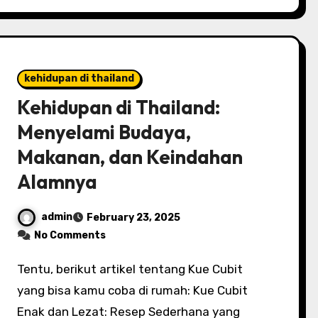
kehidupan di thailand
Kehidupan di Thailand:
Menyelami Budaya,
Makanan, dan Keindahan
Alamnya
admin
February 23, 2025
No Comments
Tentu, berikut artikel tentang Kue Cubit
yang bisa kamu coba di rumah: Kue Cubit
Enak dan Lezat: Resep Sederhana yang