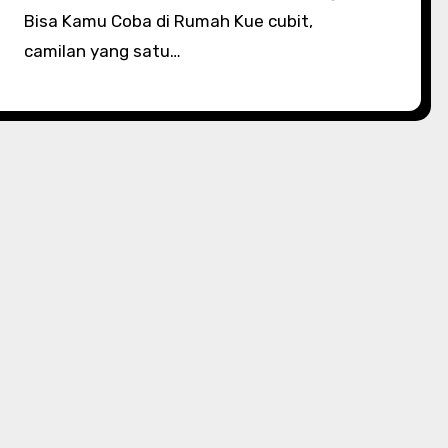
Bisa Kamu Coba di Rumah Kue cubit,
camilan yang satu…