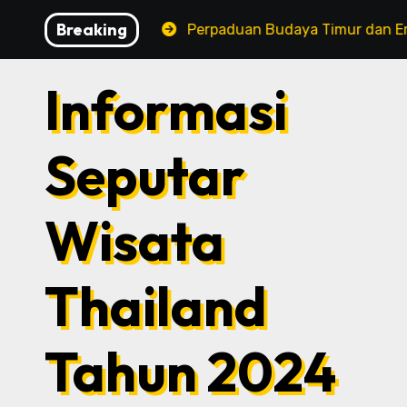
Skip
Breaking
bing Kapur
Perpaduan Budaya Timur dan Eropa: Keuni
to
content
Informasi
Seputar
Wisata
Thailand
Tahun 2024