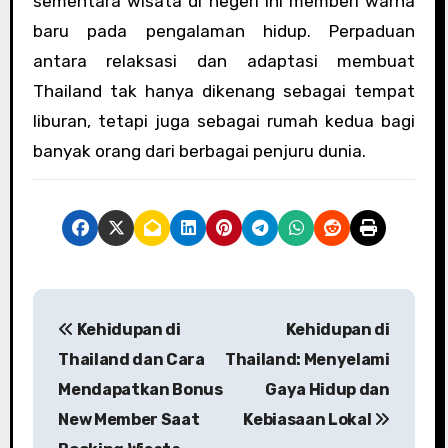
sementara wisata di negeri ini memberi warna
baru pada pengalaman hidup. Perpaduan
antara relaksasi dan adaptasi membuat
Thailand tak hanya dikenang sebagai tempat
liburan, tetapi juga sebagai rumah kedua bagi
banyak orang dari berbagai penjuru dunia.
P
Kehidupan di
Kehidupan di
o
Thailand dan Cara
Thailand: Menyelami
s
Mendapatkan Bonus
Gaya Hidup dan
New Member Saat
Kebiasaan Lokal
t