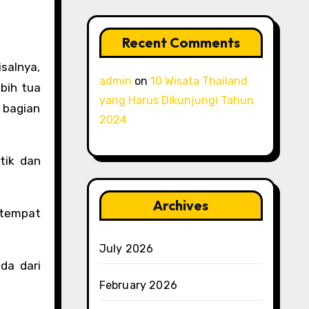
Recent Comments
salnya,
admin
on
10 Wisata Thailand
bih tua
yang Harus Dikunjungi Tahun
i bagian
2024
tik dan
Archives
 tempat
July 2026
da dari
February 2026