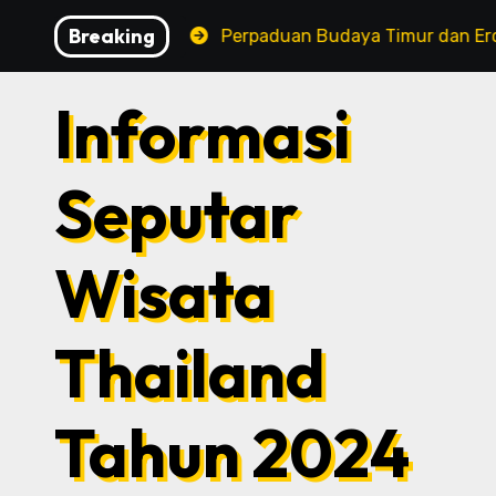
Skip
Breaking
 Tebing Kapur
Perpaduan Budaya Timur dan Eropa: Ke
to
content
Informasi
Seputar
Wisata
Thailand
Tahun 2024