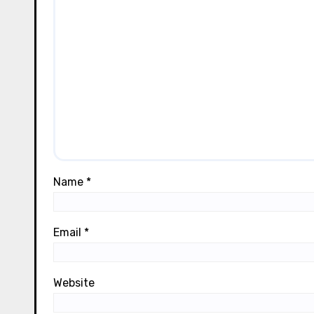
Name
*
Email
*
Website