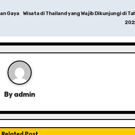
dan Gaya
Wisata di Thailand yang Wajib Dikunjungi di T
202
By
admin
Related Post