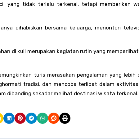
cil yang tidak terlalu terkenal, tetapi memberikan 
anya dihabiskan bersama keluarga, menonton televis
an di kuil merupakan kegiatan rutin yang memperlihatk
memungkinkan turis merasakan pengalaman yang lebih o
ormati tradisi, dan mencoba terlibat dalam aktivitas
m dibanding sekadar melihat destinasi wisata terkenal.