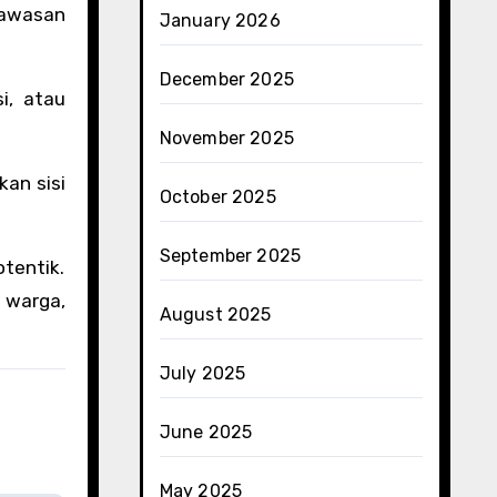
wawasan
January 2026
December 2025
i, atau
November 2025
an sisi
October 2025
September 2025
tentik.
 warga,
August 2025
July 2025
June 2025
May 2025