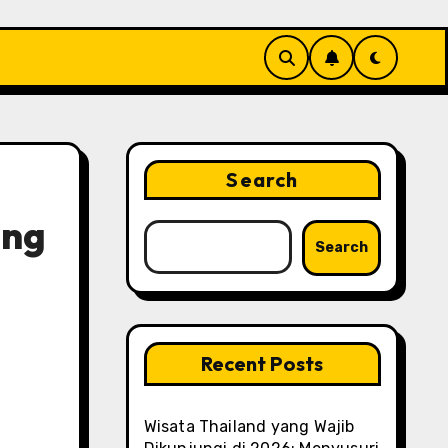
Search
ang
Search
Recent Posts
Wisata Thailand yang Wajib