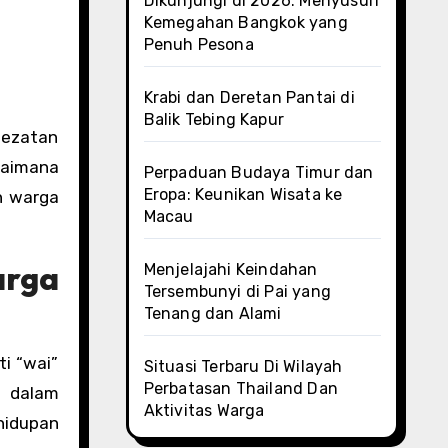
Dikunjungi di 2026: Menyusuri
Kemegahan Bangkok yang
Penuh Pesona
Krabi dan Deretan Pantai di
Balik Tebing Kapur
gaimana
Perpaduan Budaya Timur dan
Eropa: Keunikan Wisata ke
an warga
Macau
arga
Menjelajahi Keindahan
Tersembunyi di Pai yang
Tenang dan Alami
i “wai”
Situasi Terbaru Di Wilayah
Perbatasan Thailand Dan
 dalam
Aktivitas Warga
hidupan