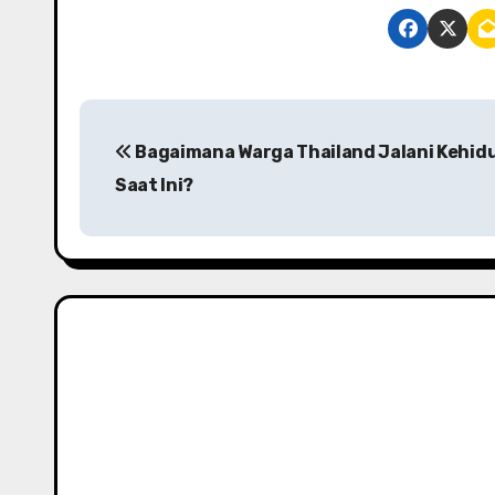
P
Bagaimana Warga Thailand Jalani Kehid
o
Saat Ini?
s
t
n
a
v
i
g