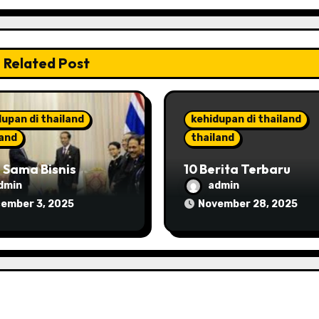
Related Post
upan di thailand
kehidupan di thailand
land
thailand
 Sama Bisnis
10 Berita Terbaru
and dan Indonesia:
Thailand Akhir 2025:
dmin
admin
ng, Sektor, dan Tren
Politik, Ekonomi, dan
ember 3, 2025
November 28, 2025
Pariwisata