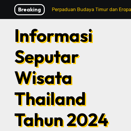
Skip
Breaking
ng Kapur
Perpaduan Budaya Timur dan Eropa: Keunika
to
content
Informasi
Seputar
Wisata
Thailand
Tahun 2024