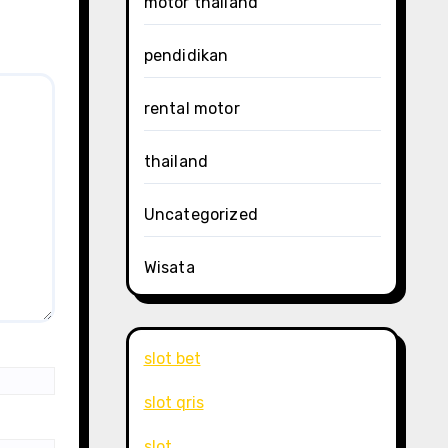
motor thailand
pendidikan
rental motor
thailand
Uncategorized
Wisata
slot bet
slot qris
slot