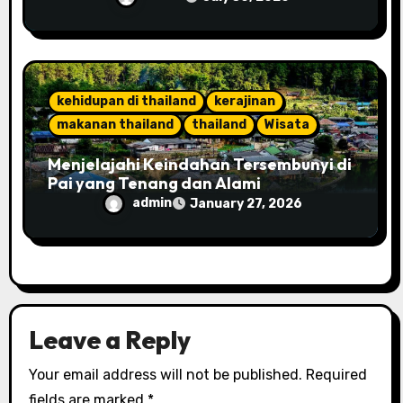
kehidupan di thailand
kerajinan
makanan thailand
thailand
Wisata
Menjelajahi Keindahan Tersembunyi di
Pai yang Tenang dan Alami
admin
January 27, 2026
Leave a Reply
Your email address will not be published.
Required
fields are marked
*