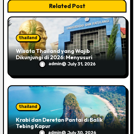
Related Post
o
n
thailand
Wisata Thailand yang Wajib
Dikunjungi di 2026: Menyusuri
Kemegahan Bangkok yang Penuh
admin
July 31, 2026
Pesona
thailand
Krabi dan Deretan Pantai di Balik
Tebing Kapur
admin
July 30, 2026