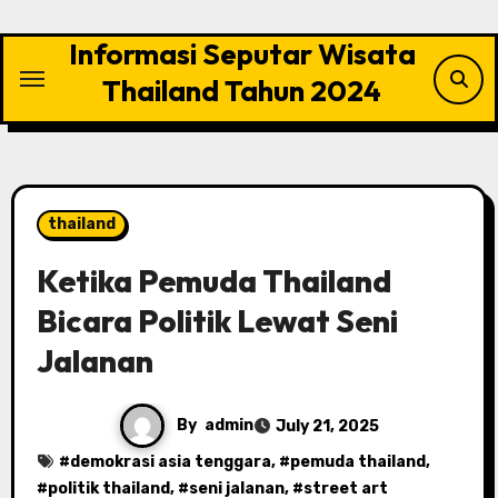
Skip
to
Informasi Seputar Wisata
content
Thailand Tahun 2024
thailand
Ketika Pemuda Thailand
Bicara Politik Lewat Seni
Jalanan
By
admin
July 21, 2025
#
demokrasi asia tenggara
, #
pemuda thailand
,
#
politik thailand
, #
seni jalanan
, #
street art