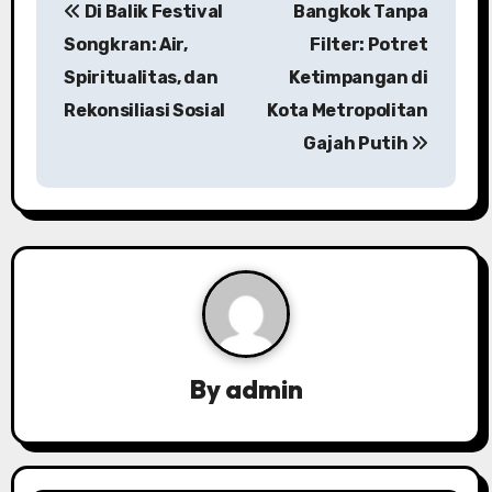
Di Balik Festival
Bangkok Tanpa
o
Songkran: Air,
Filter: Potret
s
Spiritualitas, dan
Ketimpangan di
Rekonsiliasi Sosial
Kota Metropolitan
t
Gajah Putih
n
a
v
i
g
a
By
admin
t
i