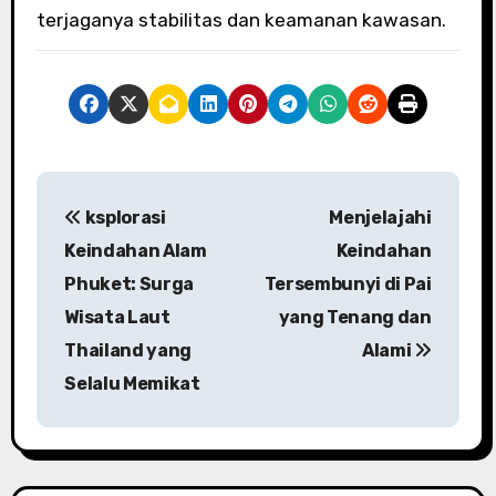
terjaganya stabilitas dan keamanan kawasan.
P
ksplorasi
Menjelajahi
o
Keindahan Alam
Keindahan
s
Phuket: Surga
Tersembunyi di Pai
Wisata Laut
yang Tenang dan
t
Thailand yang
Alami
n
Selalu Memikat
a
v