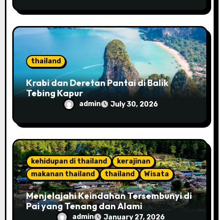
Pesona
thailand
Krabi dan Deretan Pantai di Balik
Tebing Kapur
admin
July 30, 2026
kehidupan di thailand
kerajinan
makanan thailand
thailand
Wisata
Menjelajahi Keindahan Tersembunyi di
Pai yang Tenang dan Alami
admin
January 27, 2026