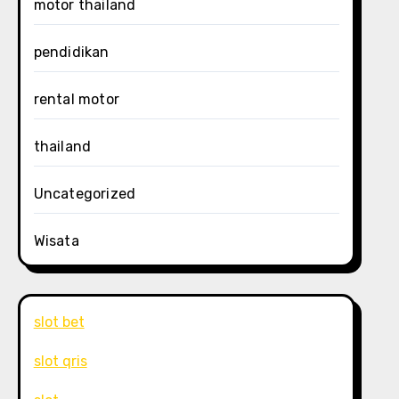
motor thailand
pendidikan
rental motor
thailand
Uncategorized
Wisata
slot bet
slot qris