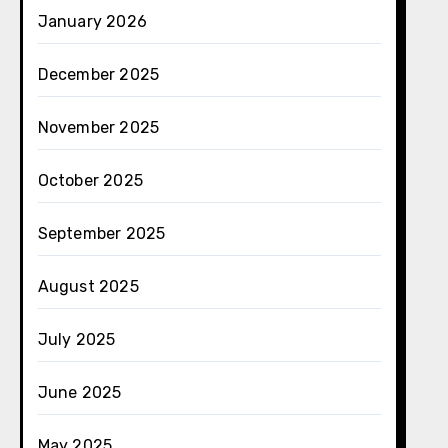
January 2026
December 2025
November 2025
October 2025
September 2025
August 2025
July 2025
June 2025
May 2025