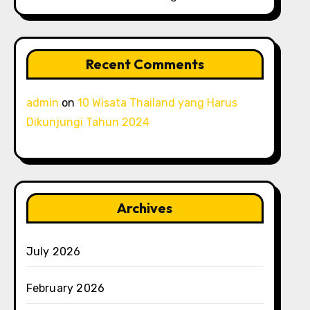
Recent Comments
admin
on
10 Wisata Thailand yang Harus
Dikunjungi Tahun 2024
Archives
July 2026
February 2026