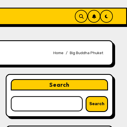
Home
Big Buddha Phuket
Search
Search