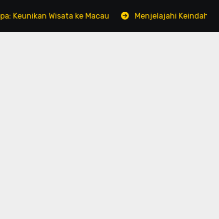
kan Wisata ke Macau
Menjelajahi Keindahan Tersembu