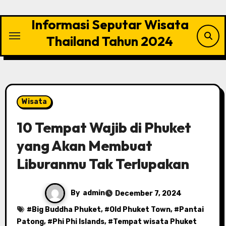
Skip
to
Informasi Seputar Wisata
content
Thailand Tahun 2024
Wisata
10 Tempat Wajib di Phuket
yang Akan Membuat
Liburanmu Tak Terlupakan
By
admin
December 7, 2024
#
Big Buddha Phuket
, #
Old Phuket Town
, #
Pantai
Patong
, #
Phi Phi Islands
, #
Tempat wisata Phuket