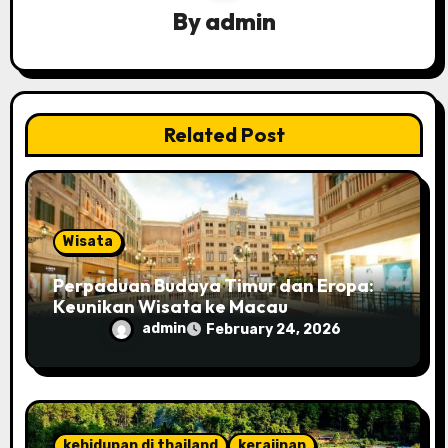
a
By
admin
t
i
Related Post
o
n
Wisata
Perpaduan Budaya Timur dan Eropa:
Keunikan Wisata ke Macau
admin
February 24, 2026
kehidupan di thailand
kerajinan