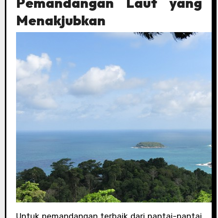
Pemandangan Laut yang
Menakjubkan
Untuk pemandangan terbaik dari pantai-pantai