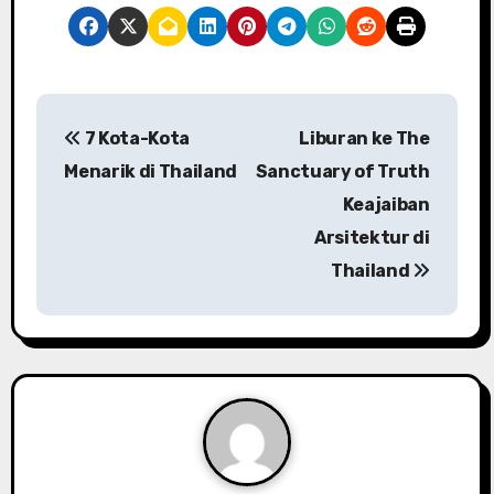
P
7 Kota-Kota
Liburan ke The
o
Menarik di Thailand
Sanctuary of Truth
s
Keajaiban
Arsitektur di
t
Thailand
n
a
v
i
g