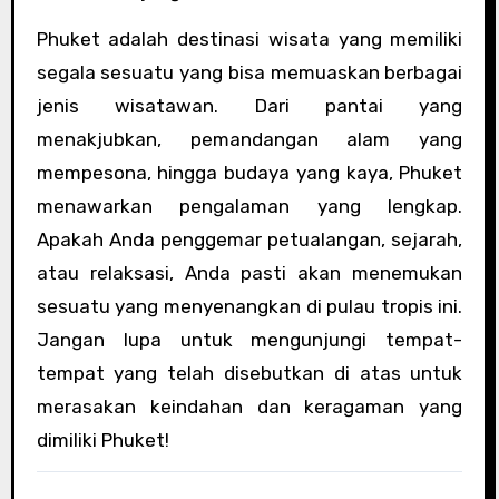
Phuket adalah destinasi wisata yang memiliki
segala sesuatu yang bisa memuaskan berbagai
jenis wisatawan. Dari pantai yang
menakjubkan, pemandangan alam yang
mempesona, hingga budaya yang kaya, Phuket
menawarkan pengalaman yang lengkap.
Apakah Anda penggemar petualangan, sejarah,
atau relaksasi, Anda pasti akan menemukan
sesuatu yang menyenangkan di pulau tropis ini.
Jangan lupa untuk mengunjungi tempat-
tempat yang telah disebutkan di atas untuk
merasakan keindahan dan keragaman yang
dimiliki Phuket!