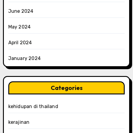
June 2024
May 2024
April 2024
January 2024
Categories
kehidupan di thailand
kerajinan