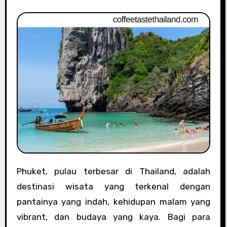
Phuket, pulau terbesar di Thailand, adalah
destinasi wisata yang terkenal dengan
pantainya yang indah, kehidupan malam yang
vibrant, dan budaya yang kaya. Bagi para