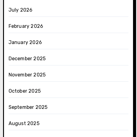
July 2026
February 2026
January 2026
December 2025
November 2025
October 2025
September 2025
August 2025