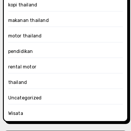
kopi thailand
makanan thailand
motor thailand
pendidikan
rental motor
thailand
Uncategorized
Wisata