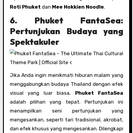
Roti Phuket
dan
Mee Hokkien Noodle
.
6. Phuket FantaSea:
Pertunjukan Budaya yang
Spektakuler
Jika Anda ingin menikmati hiburan malam yang
menggabungkan budaya Thailand dengan efek
visual yang luar biasa,
Phuket FantaSea
adalah pilihan yang tepat. Pertunjukan ini
menampilkan seni pertunjukan yang
mengesankan, seperti tari tradisional, akrobat,
dan efek khusus yang mengesankan. Dilengkapi