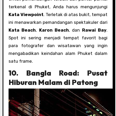
terkenal di Phuket, Anda harus mengunjungi
Kata Viewpoint
. Terletak di atas bukit, tempat
ini menawarkan pemandangan spektakuler dari
Kata Beach
,
Karon Beach
, dan
Rawai Bay
.
Spot ini sering menjadi tempat favorit bagi
para fotografer dan wisatawan yang ingin
mengabadikan keindahan alam Phuket dalam
satu frame.
10. Bangla Road: Pusat
Hiburan Malam di Patong