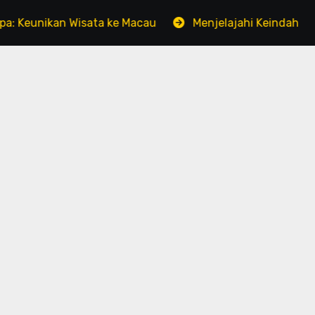
kan Wisata ke Macau
Menjelajahi Keindahan Tersembu