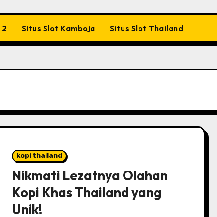
 2
Situs Slot Kamboja
Situs Slot Thailand
kopi thailand
Nikmati Lezatnya Olahan
Kopi Khas Thailand yang
Unik!