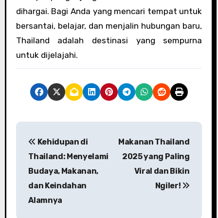
dihargai. Bagi Anda yang mencari tempat untuk
bersantai, belajar, dan menjalin hubungan baru,
Thailand adalah destinasi yang sempurna
untuk dijelajahi.
P
Kehidupan di
Makanan Thailand
o
Thailand: Menyelami
2025 yang Paling
s
Budaya, Makanan,
Viral dan Bikin
dan Keindahan
Ngiler!
t
Alamnya
n