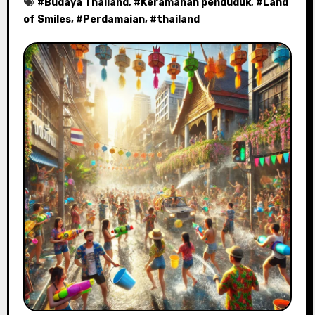
#
Budaya Thailand
, #
Keramahan penduduk
, #
Land
of Smiles
, #
Perdamaian
, #
thailand