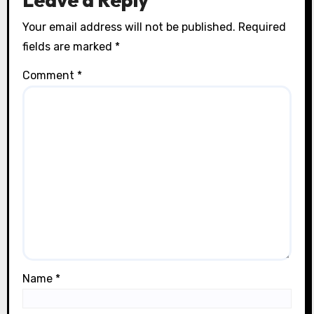
Your email address will not be published.
Required
fields are marked
*
Comment
*
Name
*