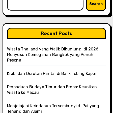
Search
Recent Posts
Wisata Thailand yang Wajib Dikunjungi di 2026:
Menyusuri Kemegahan Bangkok yang Penuh
Pesona
Krabi dan Deretan Pantai di Balik Tebing Kapur
Perpaduan Budaya Timur dan Eropa: Keunikan
Wisata ke Macau
Menjelajahi Keindahan Tersembunyi di Pai yang
Tenang dan Alami