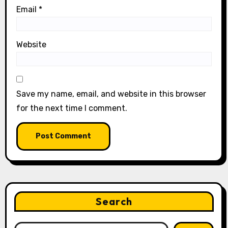
Email
*
Website
Save my name, email, and website in this browser
for the next time I comment.
Search