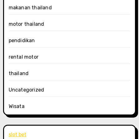
makanan thailand
motor thailand
pendidikan
rental motor
thailand
Uncategorized
Wisata
slot bet