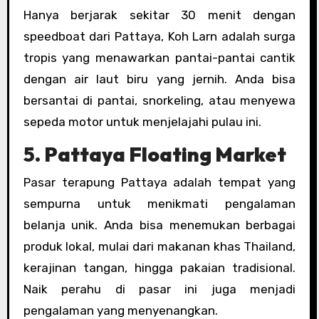
Hanya berjarak sekitar 30 menit dengan
speedboat dari Pattaya, Koh Larn adalah surga
tropis yang menawarkan pantai-pantai cantik
dengan air laut biru yang jernih. Anda bisa
bersantai di pantai, snorkeling, atau menyewa
sepeda motor untuk menjelajahi pulau ini.
5.
Pattaya Floating Market
Pasar terapung Pattaya adalah tempat yang
sempurna untuk menikmati pengalaman
belanja unik. Anda bisa menemukan berbagai
produk lokal, mulai dari makanan khas Thailand,
kerajinan tangan, hingga pakaian tradisional.
Naik perahu di pasar ini juga menjadi
pengalaman yang menyenangkan.