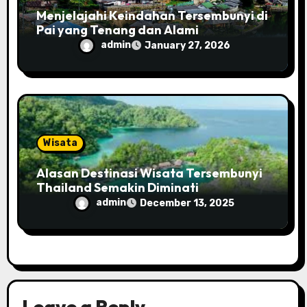
Menjelajahi Keindahan Tersembunyi di
Pai yang Tenang dan Alami
admin
January 27, 2026
Wisata
Alasan Destinasi Wisata Tersembunyi
Thailand Semakin Diminati
admin
December 13, 2025
Leave a Reply