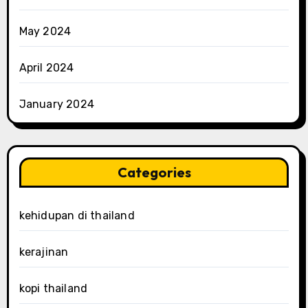
May 2024
April 2024
January 2024
Categories
kehidupan di thailand
kerajinan
kopi thailand