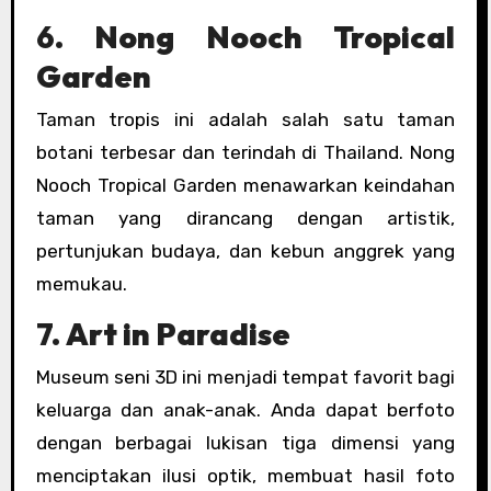
6.
Nong Nooch Tropical
Garden
Taman tropis ini adalah salah satu taman
botani terbesar dan terindah di Thailand. Nong
Nooch Tropical Garden menawarkan keindahan
taman yang dirancang dengan artistik,
pertunjukan budaya, dan kebun anggrek yang
memukau.
7.
Art in Paradise
Museum seni 3D ini menjadi tempat favorit bagi
keluarga dan anak-anak. Anda dapat berfoto
dengan berbagai lukisan tiga dimensi yang
menciptakan ilusi optik, membuat hasil foto