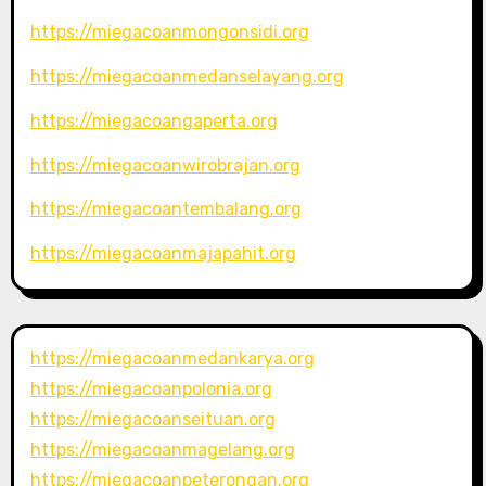
https://miegacoanmongonsidi.org
https://miegacoanmedanselayang.org
https://miegacoangaperta.org
https://miegacoanwirobrajan.org
https://miegacoantembalang.org
https://miegacoanmajapahit.org
https://miegacoanmedankarya.org
https://miegacoanpolonia.org
https://miegacoanseituan.org
https://miegacoanmagelang.org
https://miegacoanpeterongan.org