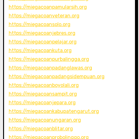
https://miegacoanpamularsih.org
https://miegacoanveteran.org
https://miegacoansolo.org
https://miegacoanjebres.org
https://miegacoanpelajar.org
https://miegacoankuta.org
https://miegacoanpurbalingga.org
https://miegacoanpadanglawas.org
https://miegacoanpadangsidempuan.org
https://miegacoanboyolali.org
https://miegacoansampit.org
https://miegacoanjepara.org
https://miegacoankabupatengarut.org
https://miegacoanungaran.org
https://miegacoanblitar.org
https://miegacoanprobolinggo.org