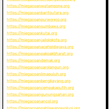
https://miegacoanwatampone.org
https://miegacoanbaritoutara.org
https://miegacoanpurworejo.org
https://miegacoansumbawa.org
https://miegacoankutai.org
https://miegacoanjailolokota.org
https://miegacoanacehpidiejaya.org
https://miegacoanpakpakbharat.org
https://miegacoandemak.org
https://miegacoansarolangun.org
https://miegacoanlimapuluh.org
https://miegacoanbengkayang.org
https://miegacoancempakaputih.org
https://miegacoangunungsahari.org
https://miegacoanancol.org
https://miegacoanpahlawanrevolusi.org